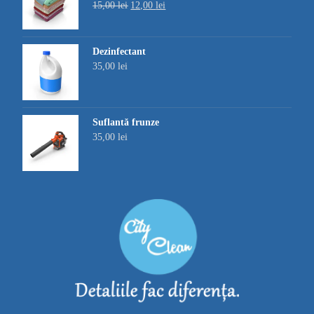
15,00
lei
12,00
lei
Evaluat la
4.00
din
5
Dezinfectant
35,00
lei
Suflantă frunze
35,00
lei