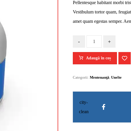
Pellentesque habitant morbi tris
Vestibulum tortor quam, feugiat v
amet quam egestas semper. Aenea
-
+
Adaugă în coș
Categorii:
Mentenanţă
,
Unelte