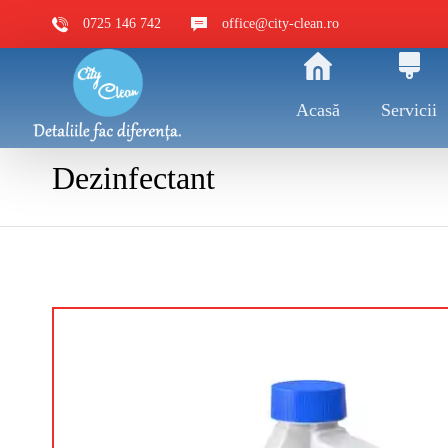
0725 146 742
office@city-clean.ro
Acasă
Servicii
Dezinfectant